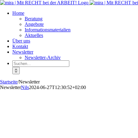
Zum
Inhalt
Home
springen
Beratung
Angebote
Informationsmaterialien
Aktuelles
Über uns
Kontakt
Newsletter
Newsletter-Archiv
Suche
nach:
Startseite
/
Newsletter
Newsletter
Nils
2024-06-27T12:30:52+02:00