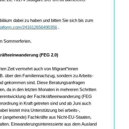
biläum dabei zu haben und bitten Sie sich bis zum
m.jotform.com/241612656490356
.
en Sommerferien.
kräfteeinwanderung (FEG 2.0)
tzten Zeit vermehrt auch von Migrant*innen
 z.B. über den Familiennachzug, sondern zu Arbeits-
nd gekommen sind. Diese Beratungsanfragen
n, da in den letzten Monaten in mehreren Schritten
terentwicklung der Fachkräfteeinwanderung (FEG
ordnung in Kraft getreten sind und ab Juni auch
ei leistet mira Unterstützung bei arbeits-,
für (angehende) Fachkräfte aus Nicht-EU-Staaten,
halten. Einwanderungsinteressierte aus dem Ausland